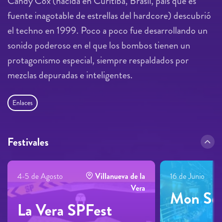
Candy Cox (nacida en Curitiba, Brasil, país que es
fuente inagotable de estrellas del hardcore) descubrió
el techno en 1999. Poco a poco fue desarrollando un
sonido poderoso en el que los bombos tienen un
protagonismo especial, siempre respaldados por
mezclas depuradas e inteligentes.
Enlaces
Festivales
4-5 de Agosto
Villanueva de la
16 de Junio
Vera
Mon Se
La Vera SPFest