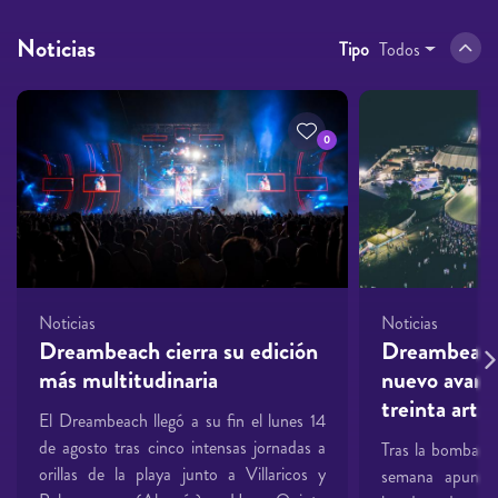
Noticias
Tipo
Todos
0
Noticias
Noticias
Dreambeach cierra su edición
Dreambeach
más multitudinaria
nuevo avanc
treinta artis
El Dreambeach llegó a su fin el lunes 14
de agosto tras cinco intensas jornadas a
Tras la bomba la
orillas de la playa junto a Villaricos y
semana apuntá