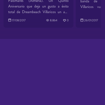
Palomares (Almería). Un Quinto
banda de Pe
Aniversario que deja un gusto a éxito
Villaricos vu
total de Dreambeach Villaricos un año
campana anunc
mas. Una edición en la que la
con veintiséis 
17/08/2017
8.864
0
26/01/2017
organización ha puesto un especial
engrosar la lis
empeño y ha recibido un feedback
los ya confirma
totalmente positivo por parte de su
Quinto Aniversar
público, los dreamers. Un público que ha
15 de agosto en 
bailado en el recinto sin descanso. Desde
Almería. Este suculento avance esta
el hip hop de Mala Rodríguez o MHD
encabezado po
que desperezaba en la jornada inaugural
Dice, Dillon Fra
Dreambeach hasta el enérgico show de
Diablo. Complet
Pendulum o la actuación de David
anunci
Guetta, que pasará a la historia de
organización Jor
Dreambeach como una de las mas
, 
multitudinarias. Dillon Francis, Tiësto,
Rodríguez, Fern
Oliver Heldens, Marshmello, Tchami,
n Doorn, Flug, A
Nicky Romero, W&W, Nervo, Umek,
, Spartaque, Bar
Hot Sinde 82, Maya Jane Coles, Marco
Sub Focus, Borg