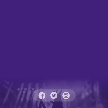
Carola, Luciano, Paco Osuna, Wilkinson,
k,
Sub focus, High Contrast, Noisia,
The Martinez Bro
Sterocode, Paula Cazenave, Dosem,
tem, Yves V,
Surgeon & Lady Starlight, Brennan Heart
No Doll
o Angerfist, y un larguísimo etcétera,
vs Daniela Have
junto con Elrow y La Resistencia como
y Paula Cazenave. Dre
marcas globales de la escena electrónica
puede estar con
han puesto la banda sonora de un
sus “dreamers”
aniversario inolvidable. ​ Dreambeach
votos junto con 
cierra así su edición mas multitudinaria
han llegado h
con 175.000 asistentes durante las
Nacionales de
cuatro jornadas. 45.000 y 53.000
Vicious Music A
asistentes visitaban el recinto el sábado 12
en la noche de a
y domingo 13 de agosto, mientras que
Festival. Con esta nueva tanda de
37.000 inauguraban el recinto de
artistas confirm
Dreambeach en “Welcome Villaricos”, el
configurando el 
viernes 11 de agosto. A estas tres jornadas
quinta entrega
se añadió en esta edición la fiesta que
anunciado pr
tuvo lugar en la acampada el jueves en
mencionados Pe