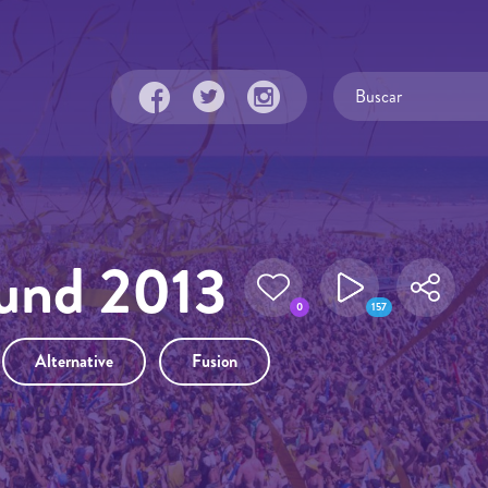
und 2013
0
157
Alternative
Fusion