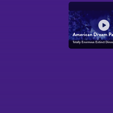
American Dream Par
Totally Enormous Extinct Dinos
Páginas