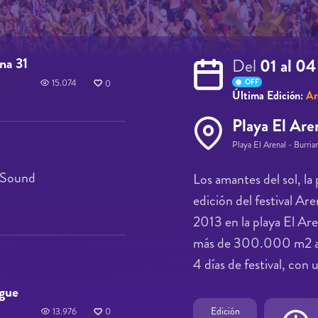
na 31
Del
01 al 0
OFF
15.074
0
Última Edición:
Ar
Playa El Are
Playa El Arenal - Burria
l Sound
Los amantes del sol, la
edición del festival Ar
2013 en la playa El Are
más de 300.000 m2 a or
4 días de festival, con
igue
Edición
13.976
0