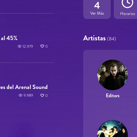
4
Ver Más
Horarios
Artistas
 al 45%
(84)
12.979
0
yes del Arenal Sound
Editors
9.989
0