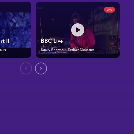
Live
t II
BBC Live
aurs
Totally Enormous Extinct Dinosaurs