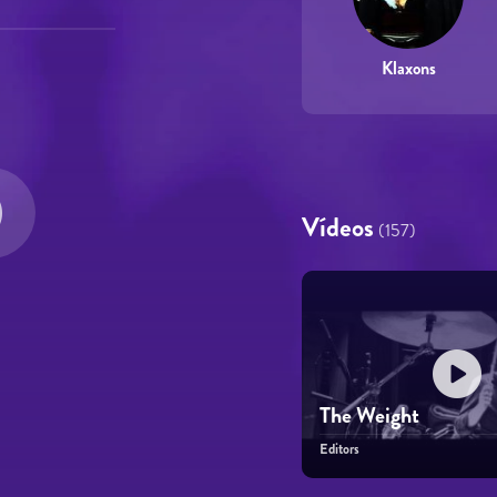
Klaxons
Vídeos
(157)
The Weight
Editors