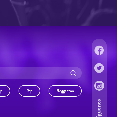
op
Pop
Reggaeton
Síguenos