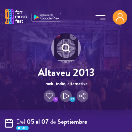
Pasar al contenido principal
Altaveu 2013
rock
,
indie
,
alternative
0
22
Del
05 al 07
de
Septiembre
OFF