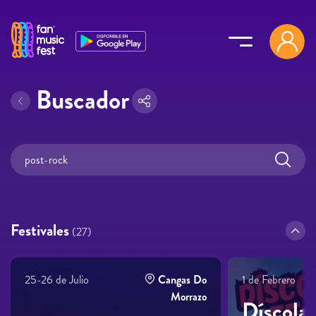
Pasar al contenido principal
Buscador
Festivales
(27)
25-26 de Julio
Cangas Do
1 de Febrero
Morrazo
Díscola