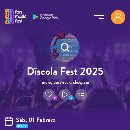
Pasar al contenido principal
Díscola Fest 2025
indie
,
post-rock
,
shoegaze
0
6
Sáb, 01 Febrero
OFF