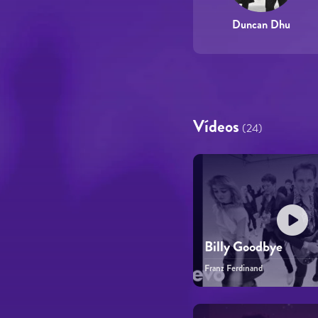
Duncan Dhu
Vídeos
(24)
Billy Goodbye
Franz Ferdinand