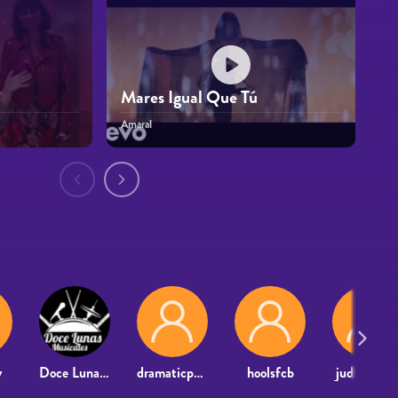
Mares Igual Que Tú
Amaral
y
Doce Lunas Musicales
dramaticpacho
hoolsfcb
judith.farr