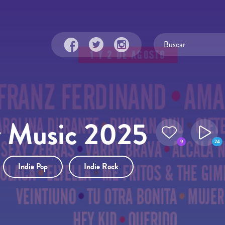
r Music 2025
9
24
Indie Pop
Indie Rock