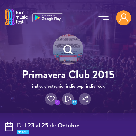
Pasar al contenido principal
Primavera Club 2015
indie
,
electronic
,
indie pop
,
indie rock
0
12
Del
23 al 25
de
Octubre
OFF