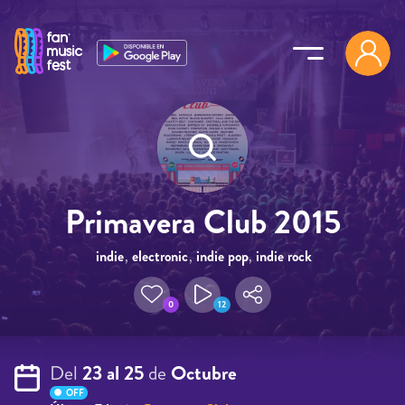
Pasar al contenido principal
Primavera Club 2015
indie
,
electronic
,
indie pop
,
indie rock
0
12
Del
23 al 25
de
Octubre
OFF