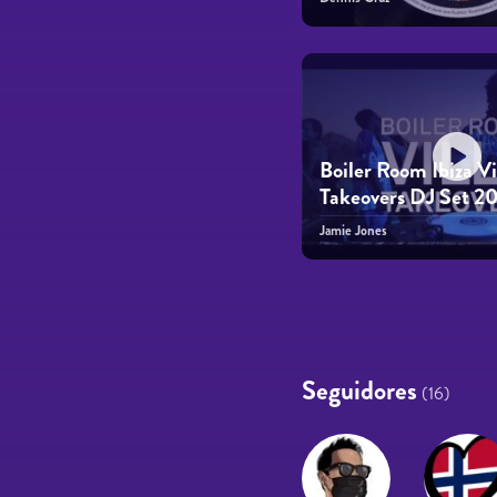
Boiler Room Ibiza Vi
Takeovers DJ Set 2
Jamie Jones
Páginas
Seguidores
(16)