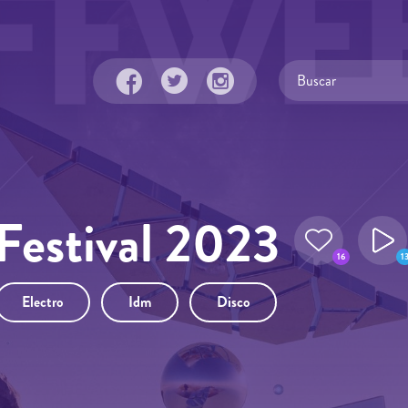
estival 2023
16
1
Electro
Idm
Disco