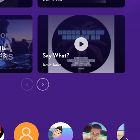
lla
013
Say What?
Jamie Jones