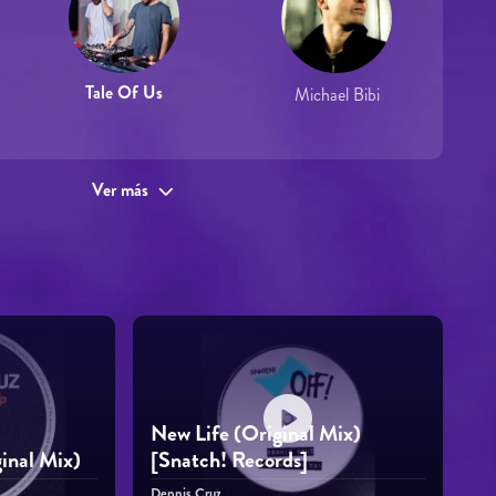
Tale Of Us
Michael Bibi
Ver más
New Life (Original Mix)
inal Mix)
[Snatch! Records]
Dennis Cruz