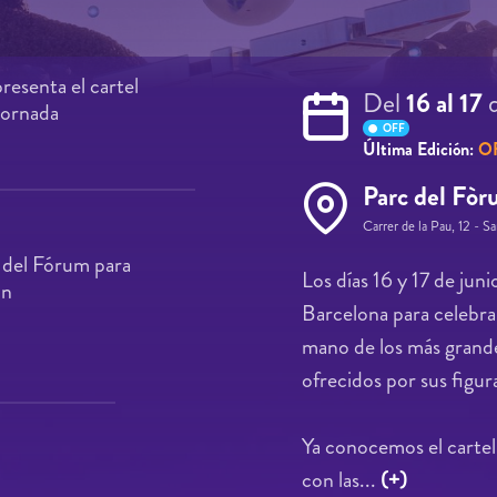
esenta el cartel
Del
16 al 17
jornada
OFF
Última Edición:
O
Parc del Fò
Carrer de la Pau, 12 - S
 del Fórum para
Los días 16 y 17 de ju
ón
Barcelona para celebrar
mano de los más grande
ofrecidos por sus figu
Ya conocemos el cartel
con las...
(+)