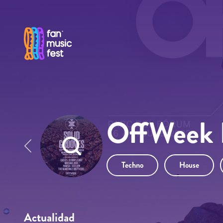
Pasar al contenido principal
OffWeek F
Techno
House
Actualidad