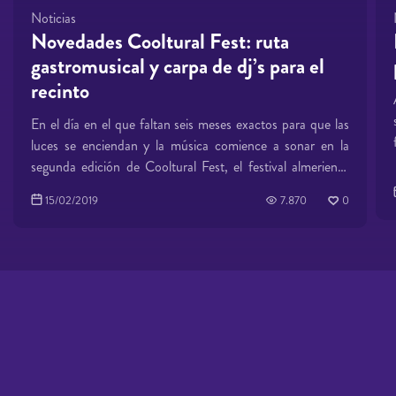
Noticias
Novedades Cooltural Fest: ruta
gastromusical y carpa de dj’s para el
recinto
En el día en el que faltan seis meses exactos para que las
luces se enciendan y la música comience a sonar en la
segunda edición de Cooltural Fest, el festival almeriense
desvela dos nuevas novedades que harán que la edición
15/02/2019
7.870
0
de este año (15 al 18 de agosto) sea más grande que su
predecesora. Se trata de una ruta gastromusical, que se
desarrollará en la mañana y mediodía del viernes, 16 de
agosto, y de la puesta en marcha de una carpa de dj's en
el recinto principal de conciertos, para la noche del viernes
16 y del sábado, 17 de agosto. Además, el festival
organizado por Smart Pro Music y el Área de Cultura,
Educación y Tradiciones del Ayuntamiento de
Almería han avanzado a sus seguidores de redes sociales