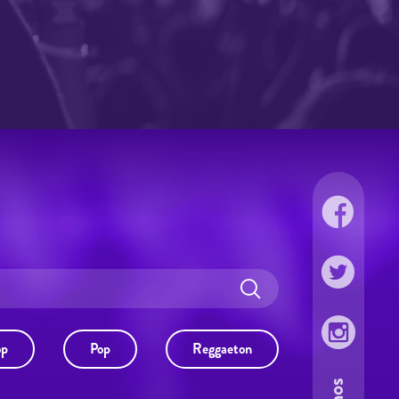
op
Pop
Reggaeton