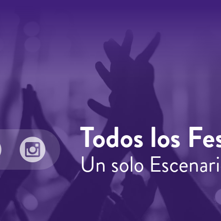
scenarios: ESCENARIO LAS PALMAS: JUEVES
consul
19: TRAVIS SCOTT, TWO DOOR CINEMA CLUB, J
compra
HUS, NOTHING BUT THIEVES. LEY DJ, CAROLINE
de Fa
ROSE. VIERNES 20: THE KILLERS, ERIC PRYDZ,
THE VACCINES, CATFISH AND THE BOTTLEMEN,
ANNA CALVI, JUANITA STEIN. SÁBADO 21: PET
SHOP BOYS, CHASE AND STATUS LIVE, THE
KOOKS, LOS PUNSETES, HOLY BOUNCER.
DOMINGO 22: LIAM GALLAGHER, JUSTICE,
BASTILLE, MADNESS, SHAME, HUDSON TAYLOR.
ESCENARIO VISA: JUEVES 19: IZAL, JESSIE WARE,
Todos los Fes
EVERYTHING EVERYTHING, TUNE-YARDS,
CASHMERE CAT, THE MAGIC GANG, ZULU ZULU.
Un solo Escenari
VIERNES 20: RAG'N'BONE MAN, THE
CHARLATANS, SLEAFORD MODS, C. TANGANA,
TULSA, JOANA SERRAT & THE GRAND
CANYONERS, AMABLE. SÁBADO 21: BELLE &
SEBASTIAN, GIGGS, METRONOMY, THE
HORRORS, TOUNDRA, OSCAR & THE WOLF,