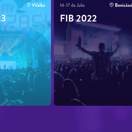
Vilalba
14-17 de Julio
Benicàss
23
FIB 2022