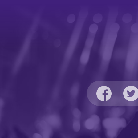
e
proyecto alterno a Sad Breakfast, agrupación de rock
independiente a la que pertenecía Josué Guijosa, Kill
Aniston se ha consolidado como una de las bandas más
representativas del movimiento de rock independiente en
México. Siberia es una banda de indie pop formada en
2014 y afincada entre Valencia y Madrid. Avalados por
premios desde sus inicios, como el Concurso nacional de
Bandas del EMDIV Music Festival o el Concurso
nacional de bandas del Festival Gigante 2014, 'Océanos
de Luz' y 'Ciudad en Guerra' son sus dos trabajos hasta la
fecha. Los Manises es una banda ilicitana que utiliza la
tecnología de loops y pregrabaciones para crear un
ambiente tribal y pegadizo para desarrollar melodías de
guitarra y bajo que combinan la energía del punk con el
sonido tropical. Por último, Playa Cuberris es una banda
rockera que dio el gran salto con el lanzamiento en 2017
de su segundo disco, 'Entrar a Matar'. Mezclando
numerosos estilos a su formato, autodenominado como
'rock playa', están a punto de publicar su tercer álbum.