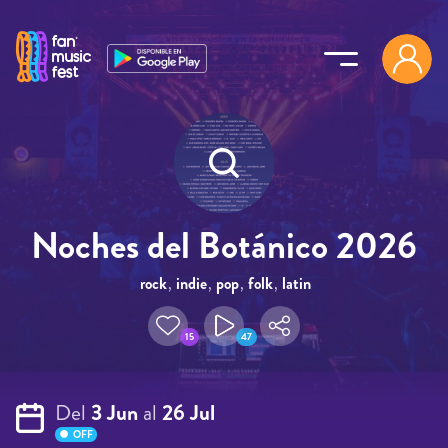
Pasar al contenido principal
Noches del Botánico 2026
rock
,
indie
,
pop
,
folk
,
latin
15
47
Del
3 Jun
al
26 Jul
OFF