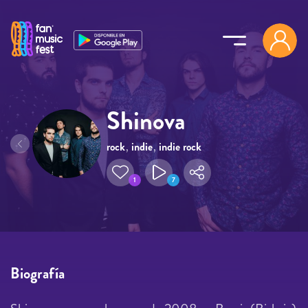
Pasar al contenido principal
Shinova
rock
,
indie
,
indie rock
1
7
Biografía