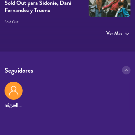
Sold Out para Sidonie, Dani
Fernandez y Trueno
Sold Out
Ver Más
Seguidores
miguelleivag