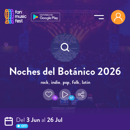
Pasar al contenido principal
Noches del Botánico 2026
rock
,
indie
,
pop
,
folk
,
latin
15
47
Del
3 Jun
al
26 Jul
OFF