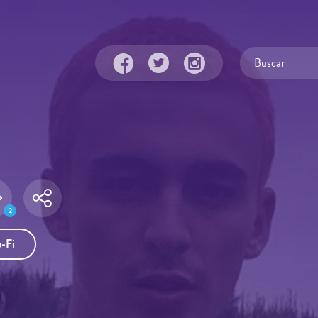
2
o-Fi