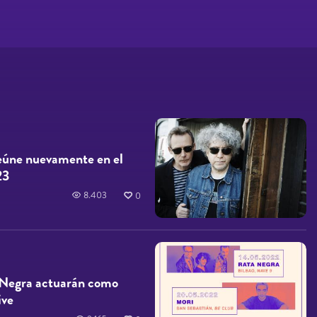
reúne nuevamente en el
23
8.403
0
 Negra actuarán como
ive