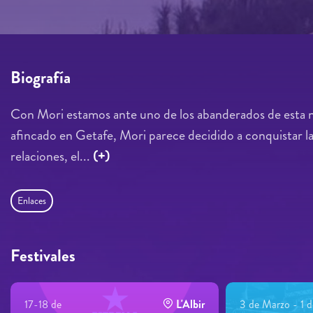
Biografía
Con Mori estamos ante uno de los abanderados de esta n
afincado en Getafe, Mori parece decidido a conquistar la 
relaciones, el...
(+)
Enlaces
Festivales
17-18 de
L'Albir
3 de Marzo - 1 d