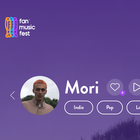
Pasar al contenido principal
Mori
0
Indie
Pop
L