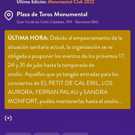
Última Edición:
Monumental Club 2022
Plaza de Toros Monumental
Gran Via de les Corts Catalanes, 749 - Barcelona (BA)
ÚLTIMA HORA:
Debido al empeoramiento de la
situación sanitaria actual, la organización se ve
obligada a posponer los eventos de los próximos 17,
24 y 31 de julio hasta la temporada de
otoño. Aquellos que ya tengáis entradas para los
conciertos de EL PETIT DE CAL ERIL, LOS
AURORA, FERRAN PALAU y SANDRA
MONFORT, podéis mantenerlas hasta el otoño...
(+)