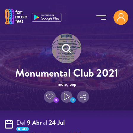
Pasar al contenido principal
Monumental Club 2021
indie
,
pop
0
16
Del
9 Abr
al
24 Jul
OFF