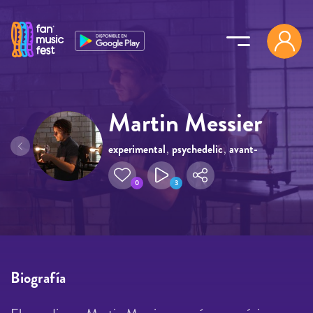
Pasar al contenido principal
Martin Messier
experimental
,
psychedelic
,
avant-
garde
0
3
Biografía