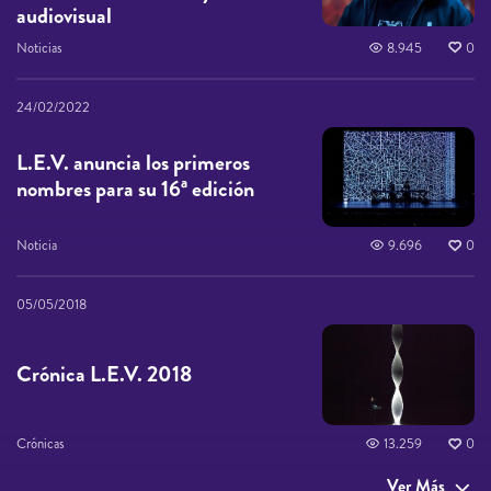
audiovisual
Noticias
8.945
0
24/02/2022
L.E.V. anuncia los primeros
nombres para su 16ª edición
Noticia
9.696
0
05/05/2018
Crónica L.E.V. 2018
Crónicas
13.259
0
Ver Más