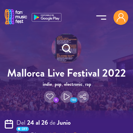
Pasar al contenido principal
Mallorca Live Festival 2022
indie
,
pop
,
electronic
,
rap
8
102
Del
24 al 26
de
Junio
OFF