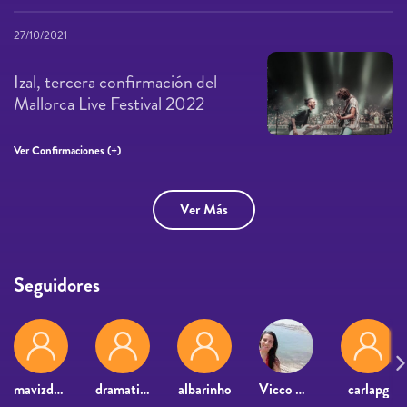
27/10/2021
Izal, tercera confirmación del
Mallorca Live Festival 2022
Ver Confirmaciones (+)
Ver Más
Seguidores
mavizde03
dramaticpacho
albarinho
Vicco Rocha
carlapg