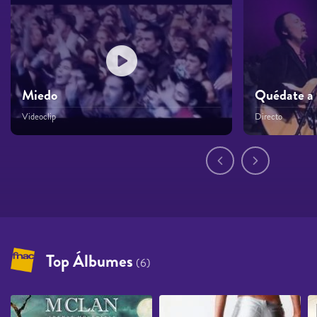
Miedo
Quédate a
Videoclip
Directo
Páginas
Top Álbumes
(6)