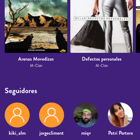
Arenas Movedizas
Defectos personales
M-Clan
M-Clan
Seguidores
kiki_alm
jorgecliment
miqv
Patri Portero