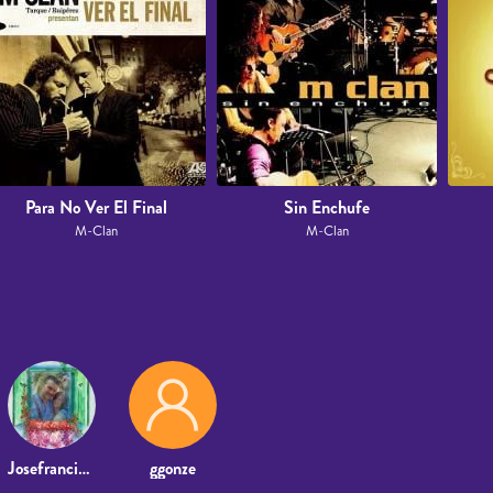
Para No Ver El Final
Sin Enchufe
M-Clan
M-Clan
Josefrancisco Fernandez Marin
ggonze