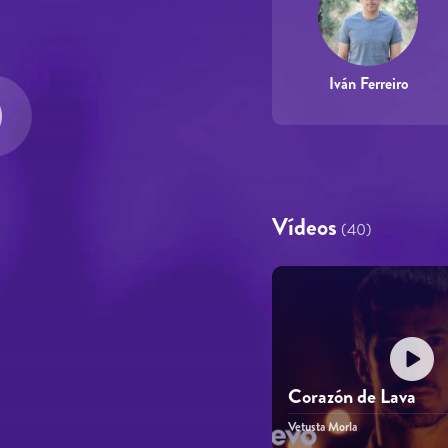
Iván Ferreiro
Vídeos
(40)
Corazón de Lava
Vetusta Morla