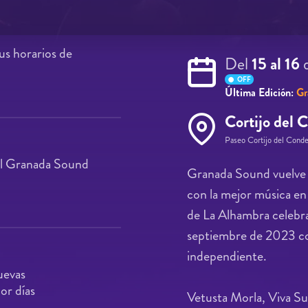
us horarios de
Del
15 al 16
OFF
Última Edición:
Gr
Cortijo del 
Paseo Cortijo del Cond
 al Granada Sound
Granada Sound vuelve a
con la mejor música en 
de La Alhambra celebra
septiembre de 2023 con
independiente.
uevas
or días
Vetusta Morla, Viva Su