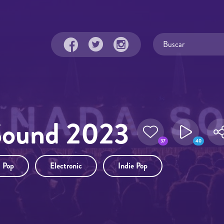
Sound 2023
37
40
Pop
Electronic
Indie Pop