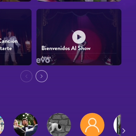
Canción
tarte
Bienvenidos Al Show
Amaia