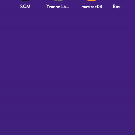
SCM
Yvonne López
mavizde03
Bienve Ari