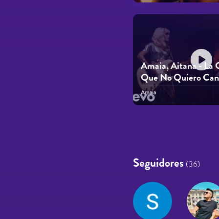
Amaia, Aitana - La 
Que No Quiero Can
Amaia
Páginas
Seguidores
(36)