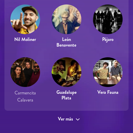
Nil Moliner
León
Pájaro
Benavente
Guadalupe
Vera Fauna
Carmencita
Plata
Calavera
Ver más