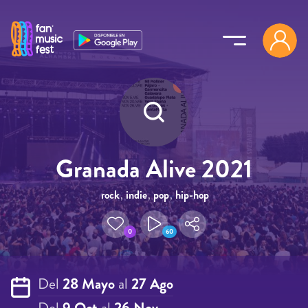
Pasar al contenido principal
Granada Alive 2021
rock
,
indie
,
pop
,
hip-hop
0
60
Del
28 Mayo
al
27 Ago
Del
9 Oct
al
26 Nov