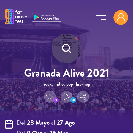
Pasar al contenido principal
Granada Alive 2021
rock
,
indie
,
pop
,
hip-hop
0
60
Del
28 Mayo
al
27 Ago
Del
9 Oct
al
26 Nov