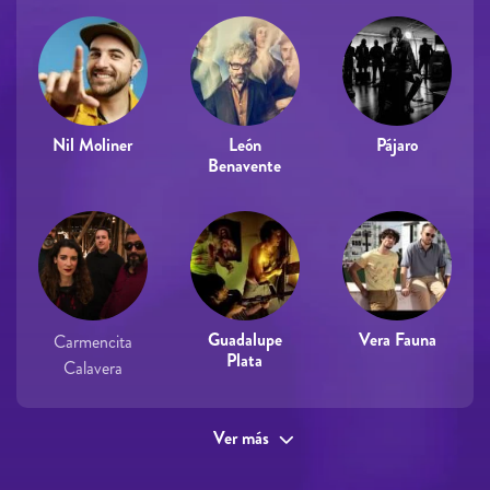
Nil Moliner
León
Pájaro
Benavente
Guadalupe
Vera Fauna
Carmencita
Plata
Calavera
Ver más