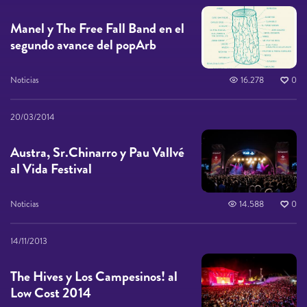
Manel y The Free Fall Band en el
segundo avance del popArb
Noticias
16.278
0
20/03/2014
Austra, Sr.Chinarro y Pau Vallvé
al Vida Festival
Noticias
14.588
0
14/11/2013
The Hives y Los Campesinos! al
Low Cost 2014