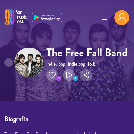
Pasar al contenido principal
The Free Fall Band
indie
,
pop
,
indie pop
,
folk
0
4
Biografía