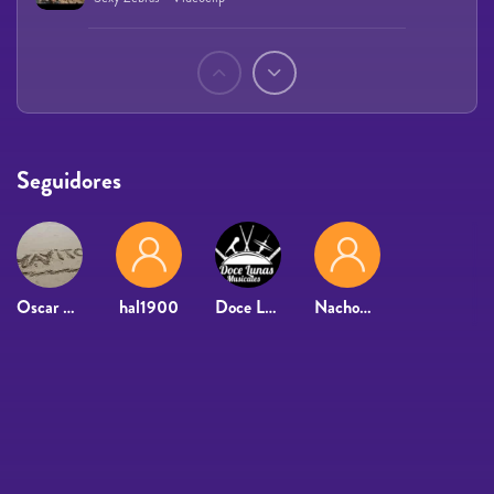
Páginas
Seguidores
Oscar Mayito
hal1900
Doce Lunas Musicales
NachoRookie