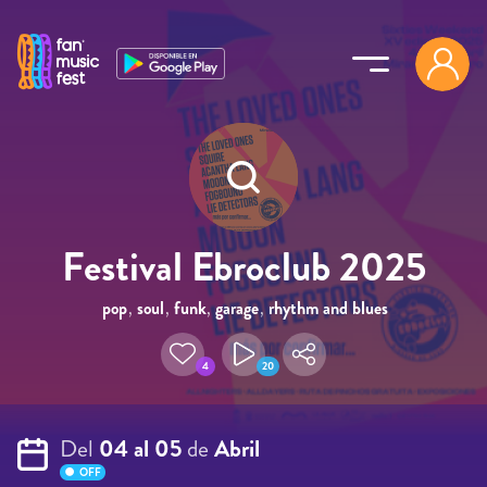
Pasar al contenido principal
Festival Ebroclub 2025
pop
,
soul
,
funk
,
garage
,
rhythm and blues
4
20
Del
04 al 05
de
Abril
OFF