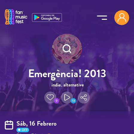
Pasar al contenido principal
Emergència! 2013
indie
,
alternative
0
13
Sáb, 16 Febrero
OFF