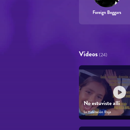
Foreign Beggars
Vídeos
(24)
No estuviste allí
La Habitación Roja