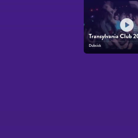
Transylvania Club 2
Dubsick
Páginas