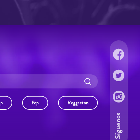
op
Pop
Reggaeton
Síguenos