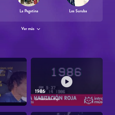
La Pegatina
Los Suruba
Ver más
1986
La Habitación Roja