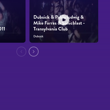
Dubsick & Pablo ludwig &
Mike Farras & Sonicblast -
011
Transylvania Club
Dubsick