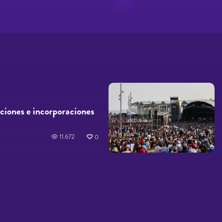
iones e incorporaciones
11.672
0