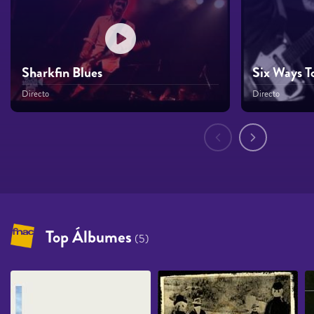
Sharkfin Blues
Six Ways T
Directo
Directo
Páginas
Top Álbumes
(5)