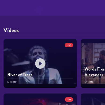
Vídeos
Live
Words From
River of Trees
Alexander 
Directo
Directo
Live