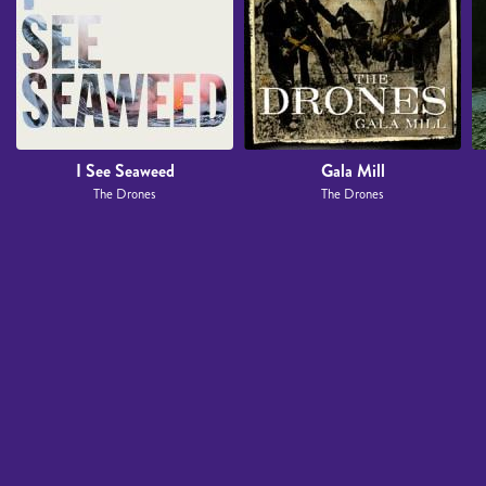
I See Seaweed
Gala Mill
The Drones
The Drones