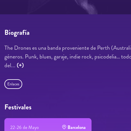
Biografía
The Drones es una banda proveniente de Perth (Australia
géneros. Punk, blues, garaje, indie rock, psicodelia… tod
del...
(+)
Enlaces
Festivales
22-26 de Mayo
Barcelona