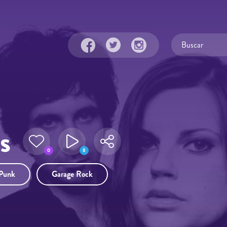
s
0
8
Punk
Garage Rock