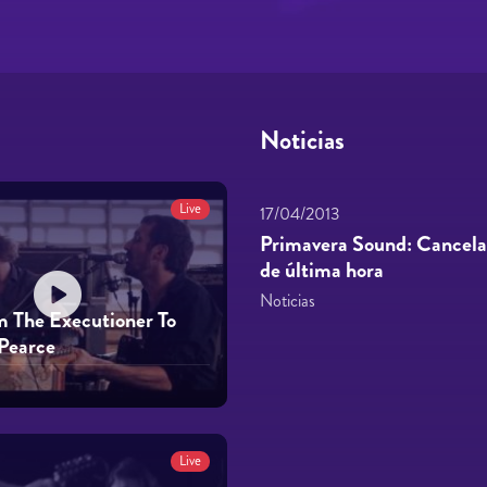
Noticias
Live
17/04/2013
Primavera Sound: Cancelac
de última hora
Noticias
 The Executioner To
Pearce
Live