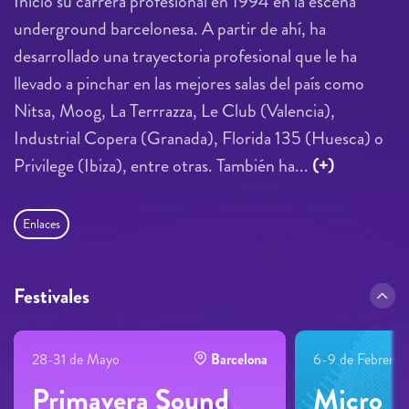
Inició su carrera profesional en 1994 en la escena
underground barcelonesa. A partir de ahí, ha
desarrollado una trayectoria profesional que le ha
llevado a pinchar en las mejores salas del país como
Nitsa, Moog, La Terrrazza, Le Club (Valencia),
Industrial Copera (Granada), Florida 135 (Huesca) o
Privilege (Ibiza), entre otras. También ha...
(+)
Enlaces
Festivales
28-31 de Mayo
Barcelona
6-9 de Febrero
Primavera Sound
Micro_