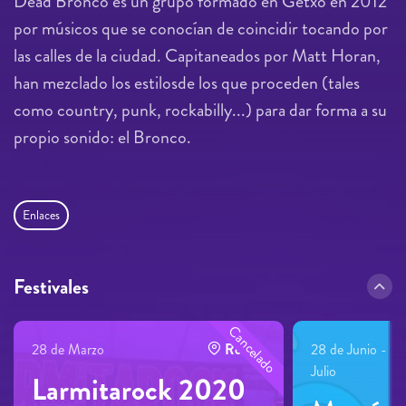
Dead Bronco es un grupo formado en Getxo en 2012
por músicos que se conocían de coincidir tocando por
las calles de la ciudad. Capitaneados por Matt Horan,
han mezclado los estilosde los que proceden (tales
como country, punk, rockabilly...) para dar forma a su
propio sonido: el Bronco.
Enlaces
Festivales
Cancelado
28 de Marzo
Roldán
28 de Junio - 7 
Julio
Larmitarock 2020