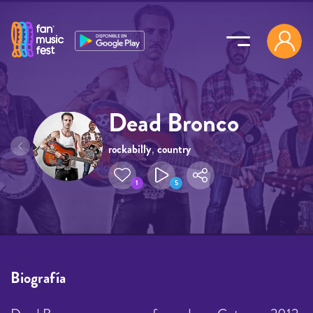
Pasar al contenido principal
Dead Bronco
rockabilly
,
country
1
5
Biografía