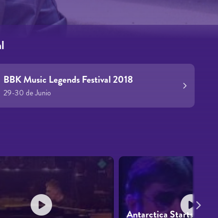
l
BBK Music Legends Festival 2018
29-30 de Junio
s
Antarctica Starts Here