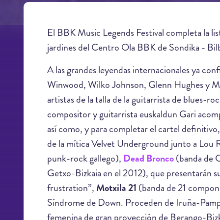
El BBK Music Legends Festival completa la list
jardines del Centro Ola BBK de Sondika - Bilb
A las grandes leyendas internacionales ya co
Winwood, Wilko Johnson, Glenn Hughes y Mavis
artistas de la talla de la guitarrista de blues-
compositor y guitarrista euskaldun Gari aco
así como, y para completar el cartel definitivo
de la mítica Velvet Underground junto a Lou 
punk-rock gallego),
Dead Bronco
(banda de 
Getxo-Bizkaia en el 2012), que presentarán s
frustration”,
Motxila 21
(banda de 21 componen
Síndrome de Down. Proceden de Iruña-Pamp
femenina de gran proyección de Berango-Bizk