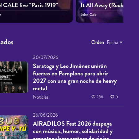
CALE live "Paris 1919"
It All Away (Rockpalast
e
John Cale
cados
Orden
Fecha
30/07/2026
Saratoga y Leo Jiménez unirán
fuerzas en Pamplona para abrir
2027 con una gran noche de heavy
metal
Noticias
256
0
26/06/2026
AIRADILOS Fest 2026 despega
con música, humor, solidaridad y
espectaculares sorteos de viajes