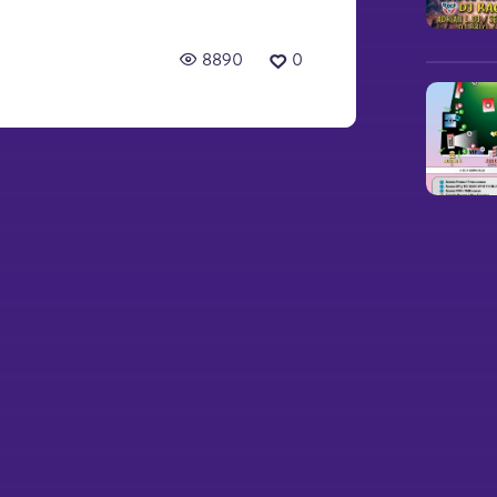
8890
0