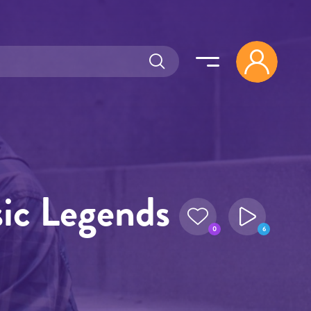
sic Legends
0
6