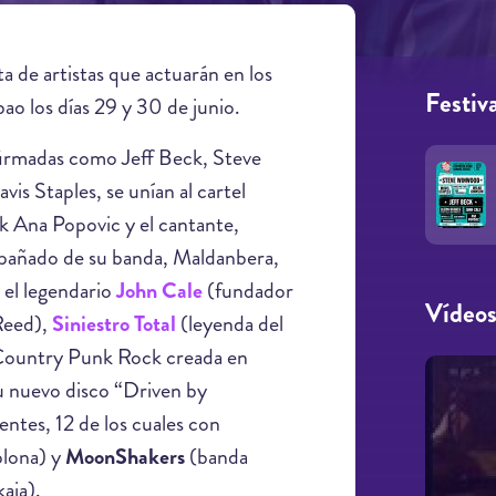
a de artistas que actuarán en los
Festiva
ao los días 29 y 30 de junio.
nfirmadas como Jeff Beck, Steve
 Staples, se unían al cartel
rock Ana Popovic y el cantante,
mpañado de su banda, Maldanbera,
, el legendario
John Cale
(fundador
Vídeo
Reed),
Siniestro Total
(leyenda del
Country Punk Rock creada en
u nuevo disco “Driven by
tes, 12 de los cuales con
lona) y
MoonShakers
(banda
aia).