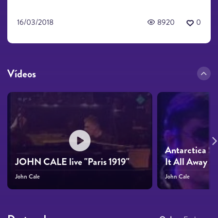
16/03/2018
8920
0
Vídeos
Antarctica St
JOHN CALE live "Paris 1919"
It All Away (
John Cale
John Cale