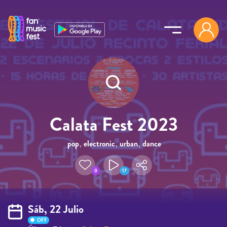
Pasar al contenido principal
Calata Fest 2023
pop
,
electronic
,
urban
,
dance
0
17
Sáb, 22 Julio
OFF