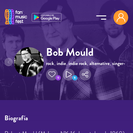
Pasar al contenido principal
Bob Mould
rock
,
indie
,
indie rock
,
alternative
,
singer-
songwriter
0
8
Biografía