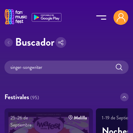
Pasar al contenido principal
Buscador
Festivales
(95)
25-26 de
Melilla
1-19 de Septiem
Septiembre
Noches 