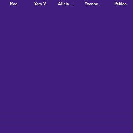
Roc
Yem V
Alicia García Aboal
Yvonne López
Pabloo