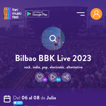
Pasar al contenido principal
Bilbao BBK Live 2023
rock
,
indie
,
pop
,
electronic
,
alternative
65
84
Del
06 al 08
de
Julio
OFF