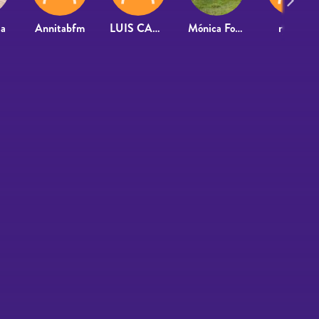
la
Annitabfm
LUIS CANDA TABOADA
Mónica Fontanals Morell
ryllia77