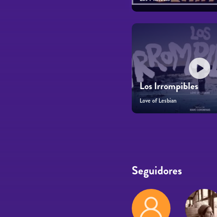
Los Irrompibles
Love of Lesbian
Páginas
Seguidores