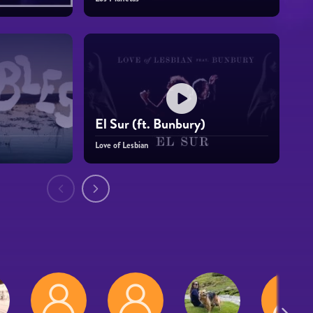
El Sur (ft. Bunbury)
Love of Lesbian