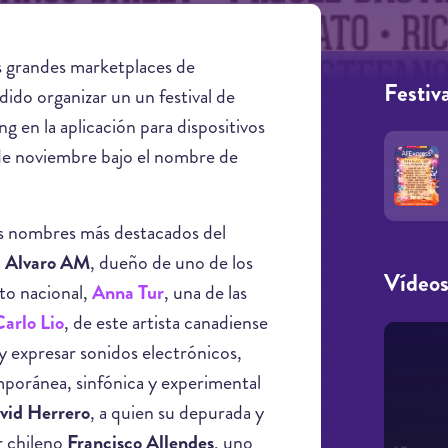
s grandes marketplaces de
Festiva
ido organizar un un festival de
g en la aplicación para dispositivos
2 de noviembre bajo el nombre de
os nombres más destacados del
a
Alvaro AM
, dueño de uno de los
Vídeo
ito nacional,
Anna Tur
, una de las
arlo Lio
, de este artista canadiense
 y expresar sonidos electrónicos,
mporánea, sinfónica y experimental
vid Herrero
, a quien su depurada y
r chileno
Francisco Allendes
, uno