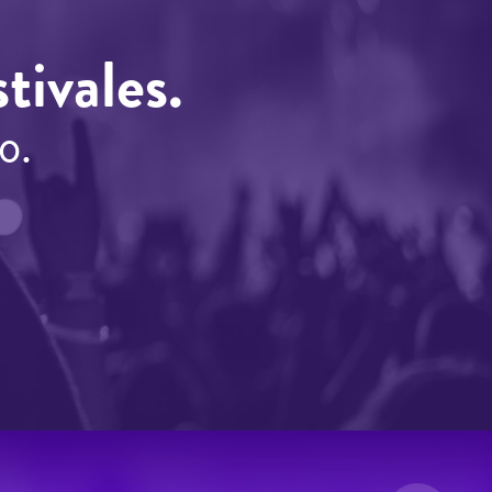
tivales.
o.