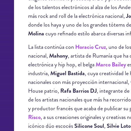
de los talentos electrónicos al alza de los Ande
más rock and roll de la electrónica nacional,
J
donde los haya y uno de los grandes tótems de 
Molina
cuyo refinado estilo abarca diversas in
La lista continúa con
Horacio Cruz
, uno de l
nacional,
Mahony
, artista de Rumanía que ha 
electrónica y hip hop, el belga
Marco Bailey
es
industria,
Miguel Bastida
, cuya creatividad le 
nacionales con más proyección internacional,
House patrio,
Rafa Barrios DJ
, integrante de
de los artistas nacionales que más ha recorri
y productor francés que acaba de publicar s
Risco
, a sus creaciones originales y creativas no
icónico dúo escocés
Silicone Soul
,
Silvie Loto