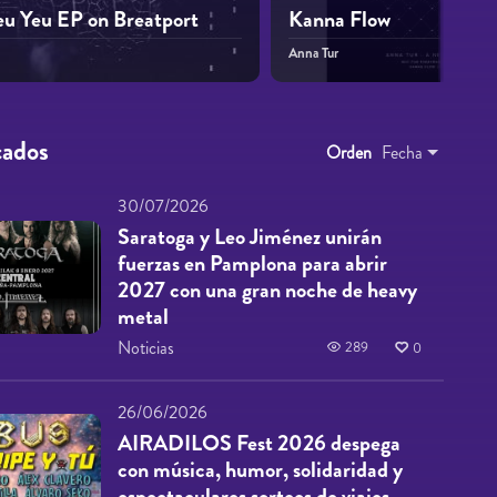
eu Yeu EP on Breatport
Kanna Flow
Anna Tur
cados
Orden
Fecha
30/07/2026
Saratoga y Leo Jiménez unirán
fuerzas en Pamplona para abrir
2027 con una gran noche de heavy
metal
Noticias
289
0
26/06/2026
AIRADILOS Fest 2026 despega
con música, humor, solidaridad y
espectaculares sorteos de viajes