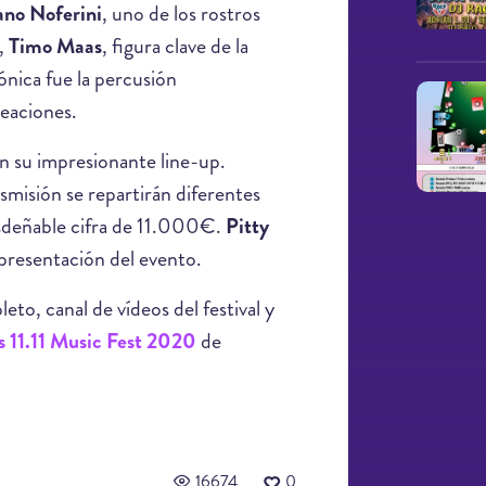
ano Noferini
, uno de los rostros
a,
Timo Maas
, figura clave de la
ónica fue la percusión
reaciones.
en su impresionante line-up.
smisión se repartirán diferentes
esdeñable cifra de 11.000€.
Pitty
a presentación del evento.
to, canal de vídeos del festival y
s 11.11 Music Fest 2020
de
16674
0