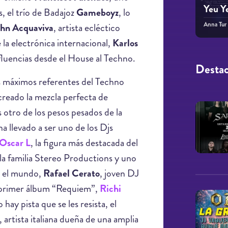
Yeu Y
s, el trío de Badajoz
Gameboyz
, lo
Anna Tur
ohn Acquaviva
, artista ecléctico
la electrónica internacional,
Karlos
fluencias desde el House al Techno.
Desta
os máximos referentes del Techno
creado la mezcla perfecta de
 otro de los pesos pesados de la
ha llevado a ser uno de los Djs
Oscar L
, la figura más destacada del
 la familia Stereo Productions y uno
do el mundo,
Rafael Cerato
, joven DJ
u primer álbum “Requiem”,
Richi
 hay pista que se les resista, el
, artista italiana dueña de una amplia