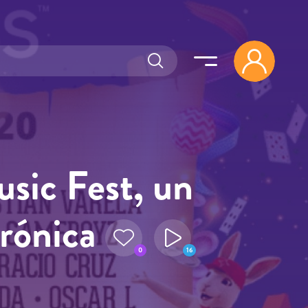
usic Fest, un
trónica
0
16