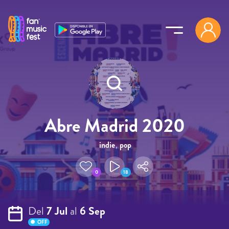
Pasar al contenido principal
Abre Madrid 2020
indie
,
pop
0
18
Del
7 Jul
al
6 Sep
OFF