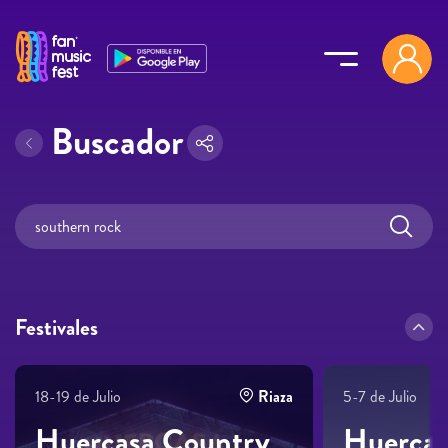
Pasar al contenido principal
Buscador
Festivales
18-19 de Julio
Riaza
5-7 de Julio
Huercasa Country
Huercas