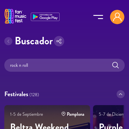
Pasar al contenido principal
Buscador
Festivales
(128)
1-5 de Septiembre
Pamplona
5-7 de Diciembr
Beltza Weekend
Purple 