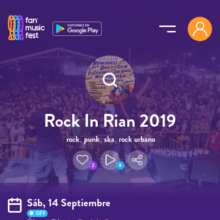
Pasar al contenido principal
Rock In Rian 2019
rock
,
punk
,
ska
,
rock urbano
2
8
Sáb, 14 Septiembre
OFF