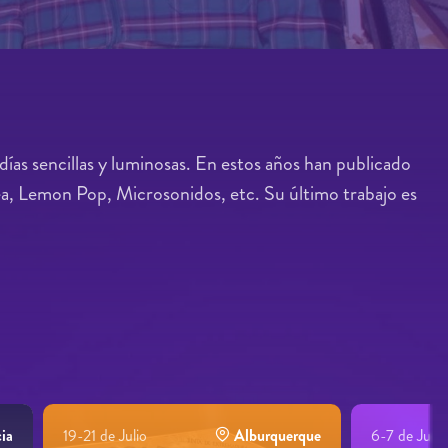
ías sencillas y luminosas. En estos años han publicado
ea, Lemon Pop, Microsonidos, etc. Su último trabajo es
ia
19-21 de Julio
Alburquerque
6-7 de Julio