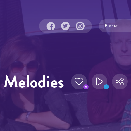
w Melodies
0
11