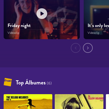
Friday night
It´s only lo
Videoclip
Videoclip
Páginas
Top Álbumes
(6)