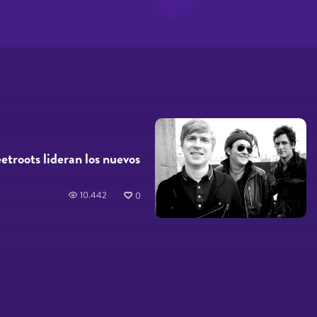
troots lideran los nuevos
10.442
0