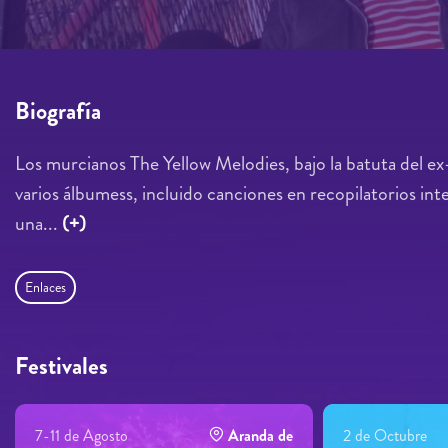
Biografía
Los murcianos The Yellow Melodies, bajo la batuta del e
varios álbumess, incluido canciones en recopilatorios i
una...
(+)
Enlaces
Festivales
7-11 de Agosto
Aranda de
2 de Octubre