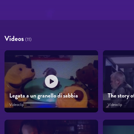
Vídeos
(11)
Legata a un granello di sabbia
The story o
Videoclip
Videoclip