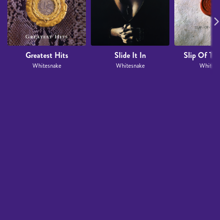
Greatest Hits
Slide It In
Slip Of Th
Whitesnake
Whitesnake
Whitesn