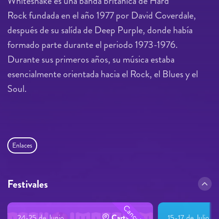
Whitesnake es una banda británica de Hard
Rock fundada en el año 1977 por David Coverdale,
después de su salída de Deep Purple, donde había
formado parte durante el periodo 1973-1976.
Durante sus primeros años, su música estaba
esencialmente orientada hacia el Rock, el Blues y el
Soul.
Enlaces
Festivales
Cancelado
24-25 de Junio
Cartagena
15-17 de Julio