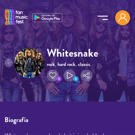
Pasar al contenido principal
Whitesnake
rock
,
hard rock
,
classic
rock
0
8
Biografía