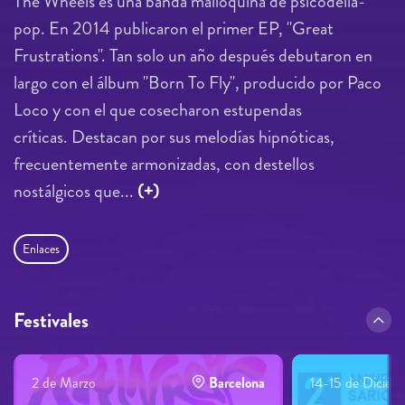
The Wheels es una banda malloquina de psicodelia-
pop. En 2014 publicaron el primer EP, "Great
Frustrations". Tan solo un año después debutaron en
largo con el álbum "Born To Fly", producido por Paco
Loco y con el que cosecharon estupendas
críticas. Destacan por sus melodías hipnóticas,
frecuentemente armonizadas, con destellos
nostálgicos que...
(+)
Enlaces
Festivales
2 de Marzo
Barcelona
14-15 de Diciem