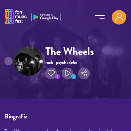
Pasar al contenido principal
The Wheels
rock
,
psychedelic
0
2
Biografía