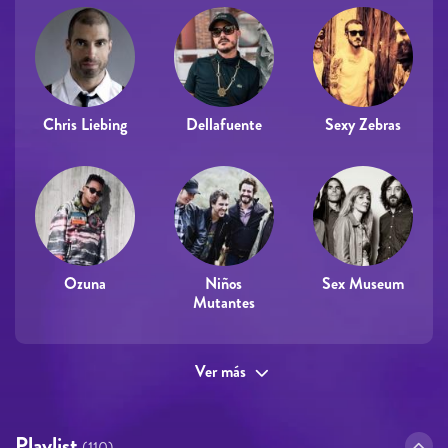
Chris Liebing
Dellafuente
Sexy Zebras
Ozuna
Niños
Sex Museum
Mutantes
Ver más
Playlist
(110)