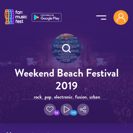
Pasar al contenido principal
Weekend Beach Festival
2019
rock
,
pop
,
electronic
,
fusion
,
urban
54
110