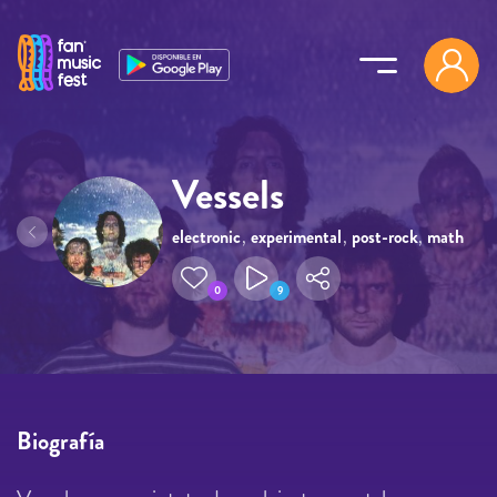
Pasar al contenido principal
Vessels
electronic
,
experimental
,
post-rock
,
math
rock
0
9
Biografía