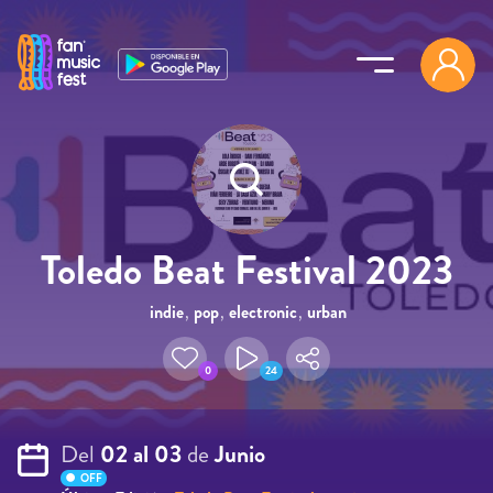
Pasar al contenido principal
Toledo Beat Festival 2023
indie
,
pop
,
electronic
,
urban
0
24
Del
02 al 03
de
Junio
OFF