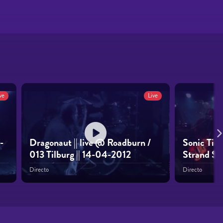
ve
Live
-
Dragonaut || live @ Roadburn /
Sonic Tit
013 Tilburg || 14-04-2012
Strand S
Directo
Directo