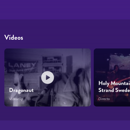
Vídeos
Holy Mountai
Dragonaut
Strand Swede
Videoclip
Directo