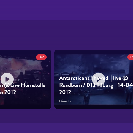
Live
Li
Antarcticans Thawed || live @
n @Live Hornstulls
Roadburn / 013 Tilburg || 14-04
n 2012
2012
Directo