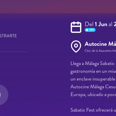
Del
1 Jun
al
2
OFF
STRARTE
Autocine Má
Ctra. de la Azucarera In
Llega a Málaga Sabatic 
gastronomía en un mis
un enclave insuperable a
Autocine Málaga Cesur
Europa, ubicado a poco
Sabatic Fest ofrecerá u