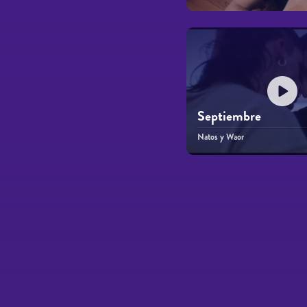
Septiembre
Natos y Waor
Páginas