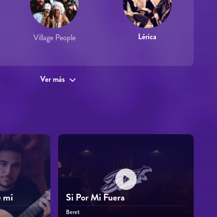
Lérica
Village People
Ver más
e mí
Si Por Mi Fuera
Beret