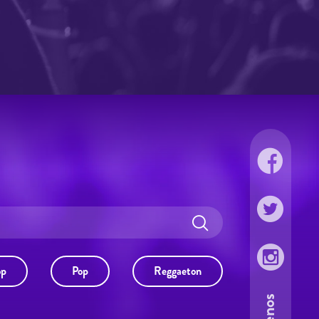
op
Pop
Reggaeton