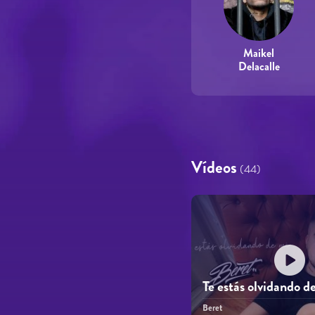
Maikel
Delacalle
Vídeos
(44)
Te estás olvidando d
Beret