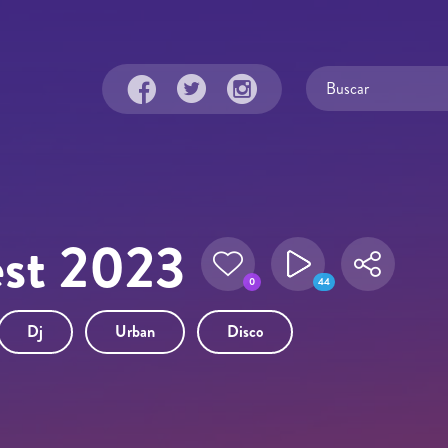
est 2023
0
44
Dj
Urban
Disco