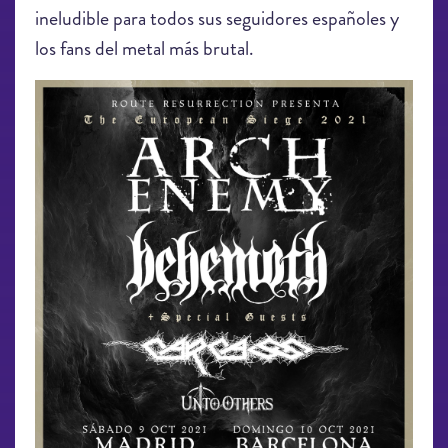
ineludible para todos sus seguidores españoles y
los fans del metal más brutal.
be783e57-312f-43cf-9512-
bbd107f54ca2.jpg