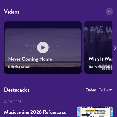
Vídeos
Never Coming Home
Wish It Was T
Reigning Sound
The White Buffalo
Destacados
Orden
Fecha
22/06/2026
Musicamino 2026 Refuerza su